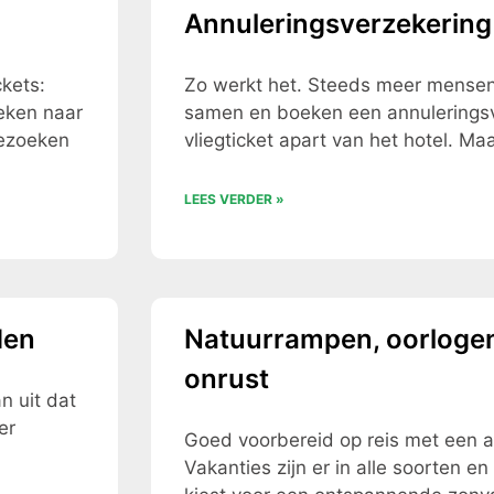
Annuleringsverzekering 
ckets:
Zo werkt het. Steeds meer mensen 
eken naar
samen en boeken een annuleringsv
bezoeken
vliegticket apart van het hotel. Ma
LEES VERDER »
den
Natuurrampen, oorlogen 
onrust
n uit dat
er
Goed voorbereid op reis met een a
Vakanties zijn er in alle soorten e