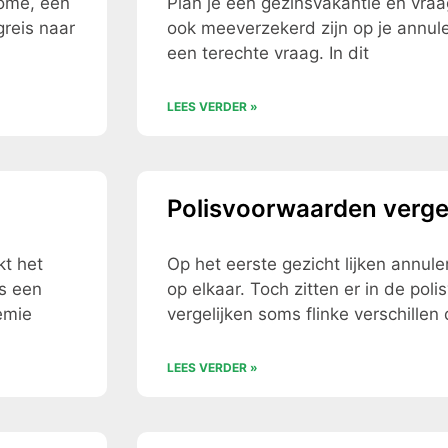
Rome, een
Plan je een gezinsvakantie en vraag
greis naar
ook meeverzekerd zijn op je annule
een terechte vraag. In dit
LEES VERDER »
Polisvoorwaarden vergel
kt het
Op het eerste gezicht lijken annul
ds een
op elkaar. Toch zitten er in de pol
emie
vergelijken soms flinke verschillen 
LEES VERDER »