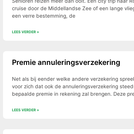
Senioren reizen meer dan ooit. Een city trip naar 
cruise door de Middellandse Zee of een lange vlie
een verre bestemming, de
LEES VERDER »
Premie annuleringsverzekering
Net als bij eender welke andere verzekering spree
voor zich dat ook de annuleringsverzekering stee
bepaalde premie in rekening zal brengen. Deze pr
LEES VERDER »