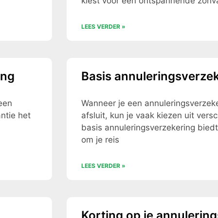
kiest voor een ontspannende zonva
LEES VERDER »
ing
Basis annuleringsverze
een
Wanneer je een annuleringsverzeke
ntie het
afsluit, kun je vaak kiezen uit ver
basis annuleringsverzekering bied
om je reis
LEES VERDER »
Korting op je annulerin