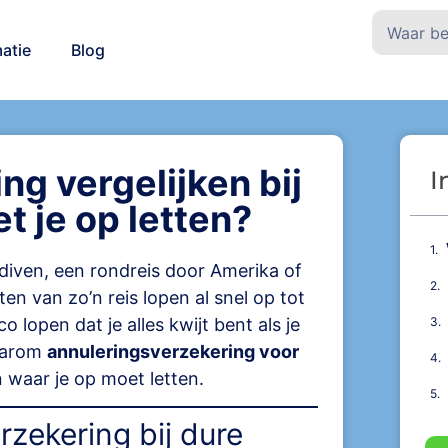
atie
Blog
g vergelijken bij
I
t je op letten?
ediven, een rondreis door Amerika of
en van zo’n reis lopen al snel op tot
co lopen dat je alles kwijt bent als je
waarom
annuleringsverzekering voor
n waar je op moet letten.
zekering bij dure