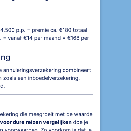
.500 p.p. = premie ca. €180 totaal
. = vanaf €14 per maand = €168 per
ing
je annuleringsverzekering combineert
 zoals een inboedelverzekering.
d.
zekering die meegroeit met de waarde
voor dure reizen vergelijken
doe je
 en voorwaarden. Zo voorkom je dat je